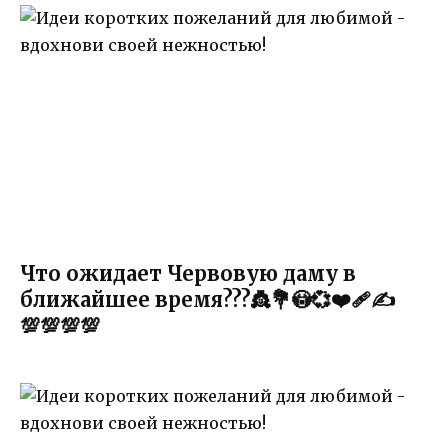
Что ожидает Червовую даму в
ближайшее время???👸💐😳💞❤️‍🩹✍️
💯💯💯💯