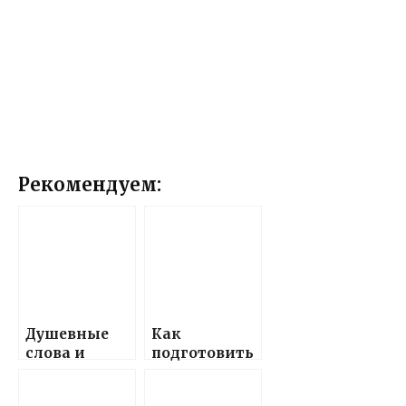
Рекомендуем:
Душевные
Как
слова и
подготовить
поздравлени
красивые и
я,
теплые