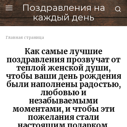
Перейти
Поздравления на
к
каждый день
контенту
Главная страница
Как самые лучшие
поздравления прозвучат от
теплой женской души,
чтобы ваши день рождения
были наполнены радостью,
любовью и
незабываемыми
моментами, и чтобы эти
пожелания стали
настоящим подарком,