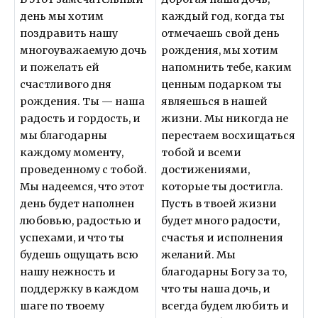
день мы хотим
каждый год, когда ты
поздравить нашу
отмечаешь свой день
многоуважаемую дочь
рождения, мы хотим
и пожелать ей
напомнить тебе, каким
счастливого дня
ценным подарком ты
рождения. Ты — наша
являешься в нашей
радость и гордость, и
жизни. Мы никогда не
мы благодарны
перестаем восхищаться
каждому моменту,
тобой и всеми
проведенному с тобой.
достижениями,
Мы надеемся, что этот
которые ты достигла.
день будет наполнен
Пусть в твоей жизни
любовью, радостью и
будет много радости,
успехами, и что ты
счастья и исполнения
будешь ощущать всю
желаний. Мы
нашу нежность и
благодарны Богу за то,
поддержку в каждом
что ты наша дочь, и
шаге по твоему
всегда будем любить и