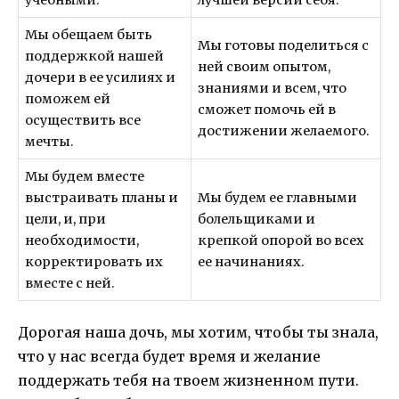
учебными.
лучшей версии себя.
Мы обещаем быть
Мы готовы поделиться с
поддержкой нашей
ней своим опытом,
дочери в ее усилиях и
знаниями и всем, что
поможем ей
сможет помочь ей в
осуществить все
достижении желаемого.
мечты.
Мы будем вместе
выстраивать планы и
Мы будем ее главными
цели, и, при
болельщиками и
необходимости,
крепкой опорой во всех
корректировать их
ее начинаниях.
вместе с ней.
Дорогая наша дочь, мы хотим, чтобы ты знала,
что у нас всегда будет время и желание
поддержать тебя на твоем жизненном пути.