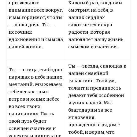
привлекают
Каждый раз, когда мы
внимание всех вокруг,
смотрим на тебя, в
и мы гордимся, что ты
наших сердцах
— наша дочь. Ты —
зажигается искра
источник
радости, которая
вдохновения и смысла
наполняет нашу жизнь
нашей жизни.
смыслом и счастьем.
Ты — звезда, сияющая в
Ты — птица, свободно
нашей семейной
парящая в небе наших
галактике. Твой ум,
мечтаний. Мы желаем
талант и преданность
тебе легкостных
делают тебя особенной
ветров и ясных небес
и уникальной. Мы
во всех твоих
благодарны за все
начинаниях. Пусть
мгновения,
твой путь будет
проведенные рядом с
освещен счастьем и
тобой, и верим, что
успехом, и никогда не