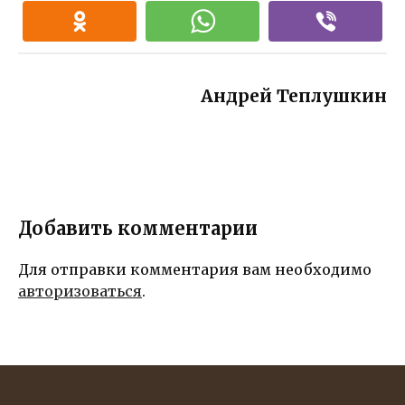
день еще
душевное
эту
более
объятие,
прекрасную
особенным,
наполненны
и особенную
наполнив его
е нежностью,
дату!
сердце
радостью и
Андрей Теплушкин
радостью и
благодарнос
любовью!
тью
Добавить комментарии
Для отправки комментария вам необходимо
авторизоваться
.