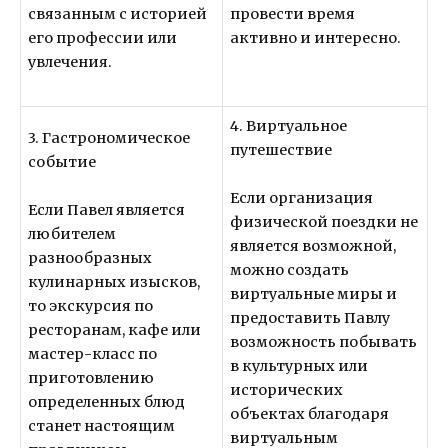
связанным с историей
провести время
его профессии или
активно и интересно.
увлечения.
4. Виртуальное
3. Гастрономическое
путешествие
событие
Если организация
Если Павел является
физической поездки не
любителем
является возможной,
разнообразных
можно создать
кулинарных изысков,
виртуальные миры и
то экскурсия по
предоставить Павлу
ресторанам, кафе или
возможность побывать
мастер-класс по
в культурных или
приготовлению
исторических
определенных блюд
объектах благодаря
станет настоящим
виртуальным