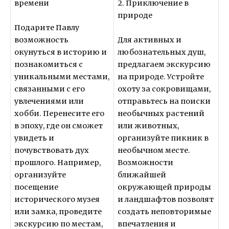
времени
2. Приключение в
природе
Подарите Павлу
возможность
Для активных и
окунуться в историю и
любознательных душ,
познакомиться с
предлагаем экскурсию
уникальными местами,
на природе. Устройте
связанными с его
охоту за сокровищами,
увлечениями или
отправьтесь на поиски
хобби. Перенесите его
необычных растений
в эпоху, где он сможет
или животных,
увидеть и
организуйте пикник в
почувствовать дух
необычном месте.
прошлого. Например,
Возможности
организуйте
ближайшей
посещение
окружающей природы
исторического музея
и ландшафтов позволят
или замка, проведите
создать неповторимые
экскурсию по местам,
впечатления и