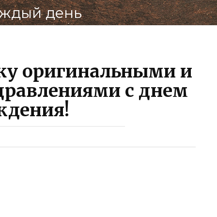
аждый день
ку оригинальными и
дравлениями с днем
ждения!