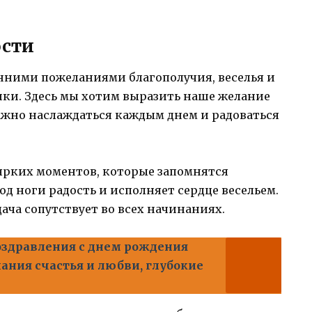
ости
нними пожеланиями благополучия, веселья и
ики. Здесь мы хотим выразить наше желание
 важно наслаждаться каждым днем и радоваться
ярких моментов, которые запомнятся
од ноги радость и исполняет сердце весельем.
дача сопутствует во всех начинаниях.
здравления с днем рождения
ания счастья и любви, глубокие