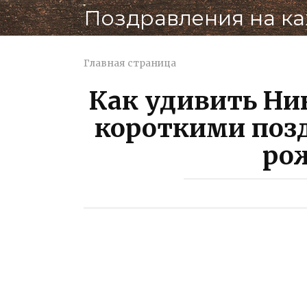
Перейти
Поздравления на к
к
контенту
Главная страница
Как удивить Ни
короткими поз
ро