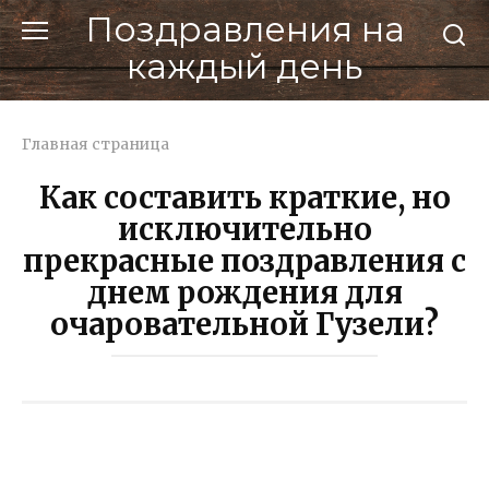
Перейти
Поздравления на
к
каждый день
контенту
Главная страница
Как составить краткие, но
исключительно
прекрасные поздравления с
днем рождения для
очаровательной Гузели?