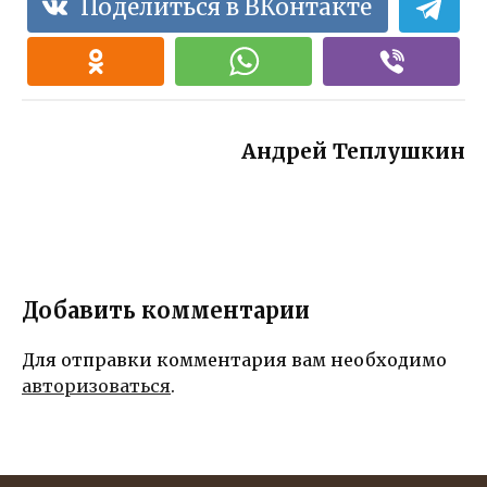
Поделиться в ВКонтакте
его лице!
нежностью и
блаженство
м
Андрей Теплушкин
Добавить комментарии
Для отправки комментария вам необходимо
авторизоваться
.