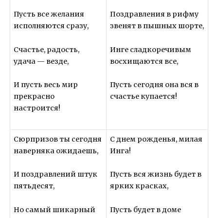
Пусть все желания
Поздравления в рифму
исполняются сразу,
звенят в пышных шорте,
Счастье, радость,
Инге сладкоречивым
удача — везде,
восхищаются все,
И пусть весь мир
Пусть сегодня она вся в
прекрасно
счастье купается!
настроится!
Сюрпризов ты сегодня
С днем рожденья, милая
наверняка ожидаешь,
Инга!
И поздравлений штук
Пусть вся жизнь будет в
пятьдесят,
ярких красках,
Но самый шикарный
Пусть будет в доме