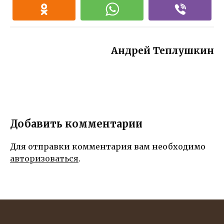
дедушка
м
желает
передать
своему внуку,
Андрей Теплушкин
вдохновляю
щие его на
путь
праведности
и близость с
Богом
Добавить комментарии
Для отправки комментария вам необходимо
авторизоваться
.