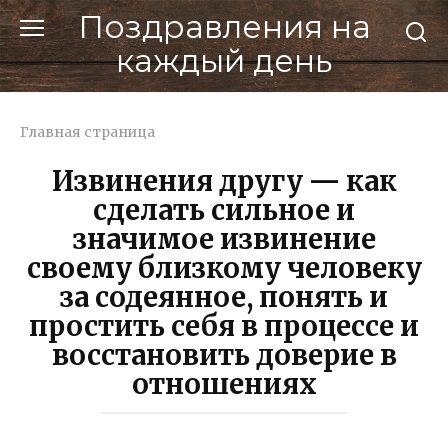
Перейти
Поздравления на
к
каждый день
контенту
Главная страница
Извинения другу — как
сделать сильное и
значимое извинение
своему близкому человеку
за содеянное, понять и
простить себя в процессе и
восстановить доверие в
отношениях