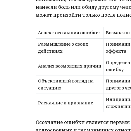
нанесли боль или обиду другому чел
может произойти только после полно
Аспект осознания ошибки:
Возможные
Размышление о своих
Понимание
действиях
эффекта
Определен
Анализ возможных причин
ошибку
Объективный взгляд на
Понимание
ситуацию
другого че
Инициация
Раскаяние и признание
сложивши
Осознание ошибки является первым
долгосрочных и гармоничных отнош