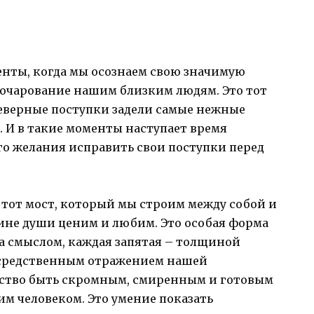
енты, когда мы осознаем свою значимую
зочарование нашим близким людям. Это тот
неверные поступки задели самые нежные
 И в такие моменты наступает время
о желания исправить свои поступки перед
о тот мост, который мы строим между собой и
бине души ценим и любим. Это особая форма
а смыслом, каждая запятая – толщиной
осредственным отражением нашей
сство быть скромным, смиренным и готовым
им человеком. Это умение показать