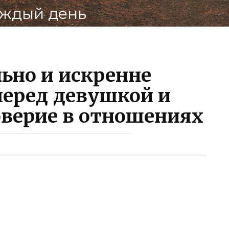
ВКонтак
аждый день
ьно и искренне
перед девушкой и
оверие в отношениях