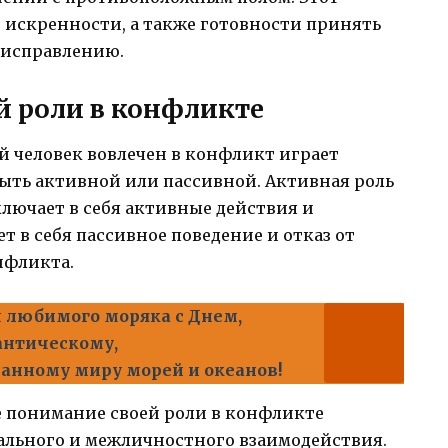
и искренности, а также готовности принять
 исправлению.
й роли в конфликте
ый человек вовлечен в конфликт играет
быть активной или пассивной. Активная роль
ключает в себя активные действия и
т в себя пассивное поведение и отказ от
нфликта.
 любимого моряка с Днем,
антическому,
анному миру морей и океанов!
е понимание своей роли в конфликте
ального и межличностного взаимодействия.