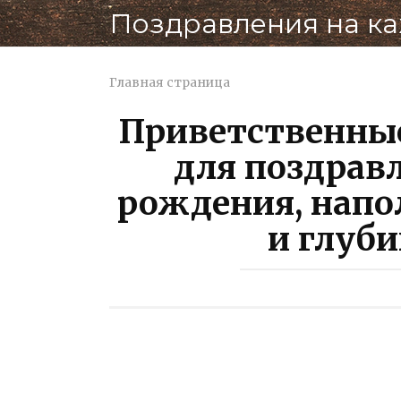
Перейти
Поздравления на к
к
контенту
Главная страница
Приветственные
для поздравл
рождения, нап
и глуб