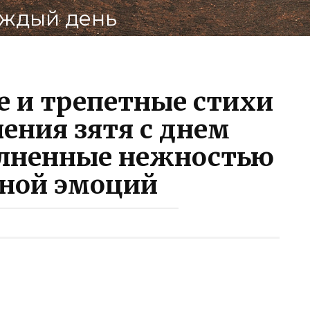
Подел
аждый день
ВКо
 и трепетные стихи
ения зятя с днем
олненные нежностью
иной эмоций