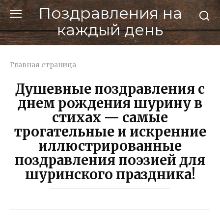
Перейти
Поздравления на
к
каждый день
контенту
Главная страница
Душевные поздравления с
днем рождения шурину в
стихах — самые
трогательные и искренние
иллюстрированные
поздравления поэзией для
шуринского праздника!