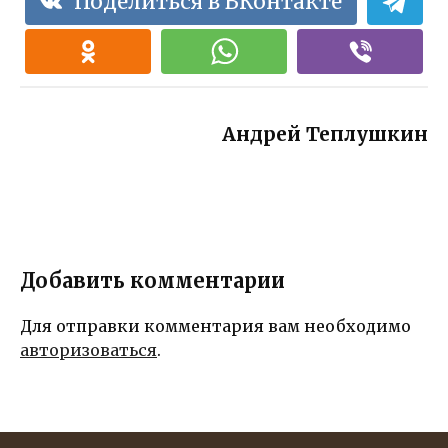
Поделиться в ВКонтакте
которые
задорные
точно
идеи,
вызовут
которые
взрыв
подарят ему
радости!
незабываем
ые
Андрей Теплушкин
впечатления!
Добавить комментарии
Для отправки комментария вам необходимо
авторизоваться
.