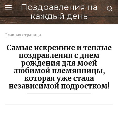
Перейти
Поздравления на
к
каждый день
контенту
Главная страница
Самые искренние и теплые
поздравления с днем
рождения для моей
любимой племянницы,
которая уже стала
независимой подростком!