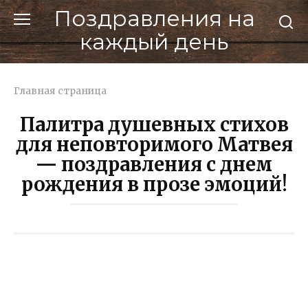
Перейти
Поздравления на
к
каждый день
контенту
Главная страница
Палитра душевных стихов
для неповторимого Матвея
— поздравления с днем
рождения в прозе эмоций!