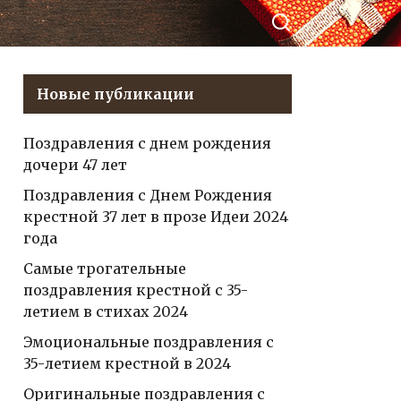
рождения —
уникальные и
делиться в
красочные
Контакте
прозрачные
Новые публикации
поздравления с
глубоким
Поздравления с днем рождения
значением и
дочери 47 лет
нежными
словами
Поздравления с Днем Рождения
крестной 37 лет в прозе Идеи 2024
года
Самые трогательные
поздравления крестной с 35-
летием в стихах 2024
Эмоциональные поздравления с
35-летием крестной в 2024
Оригинальные поздравления с