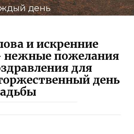
аждый день
По
В
лова и искренние
— нежные пожелания
оздравления для
торжественный день
вадьбы