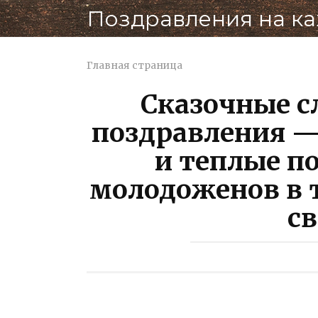
Перейти
Поздравления на к
к
контенту
Главная страница
Сказочные с
поздравления 
и теплые п
молодоженов в 
с