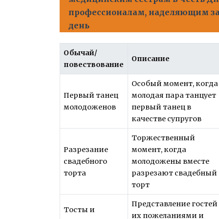
профессионалам, наделяющим з
день
Обычай/
Описание
повествование
Особый момент, когда
Первый танец
молодая пара танцует
молодоженов
первый танец в
качестве супругов
Торжественный
Разрезание
момент, когда
свадебного
молодожены вместе
торта
разрезают свадебный
торт
Представление гостей
Тосты и
их пожеланиями и