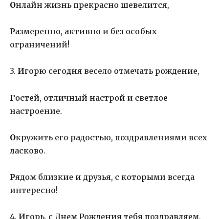
О
нлайн жизнь прекрасно шевелится,
Р
азмеренно, активно и без особых
ограничений!
3.
И
горю сегодня весело отмечать рождение,
Г
остей, отличный настрой и светлое
настроение.
О
кружить его радостью, поздравлениями всех
ласково.
Р
ядом близкие и друзья, с которыми всегда
интересно!
4.
И
горь, с Днем Рождения тебя поздравляем,