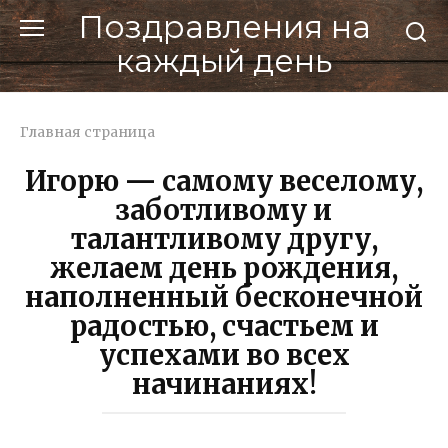
Перейти
Поздравления на
к
каждый день
контенту
Главная страница
Игорю — самому веселому,
заботливому и
талантливому другу,
желаем день рождения,
наполненный бесконечной
радостью, счастьем и
успехами во всех
начинаниях!