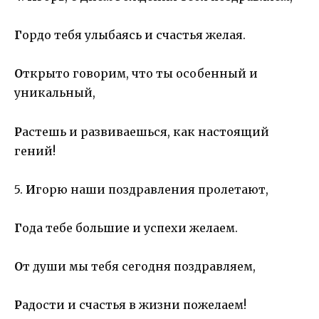
Г
ордо тебя улыбаясь и счастья желая.
О
ткрыто говорим, что ты особенный и
уникальный,
Р
астешь и развиваешься, как настоящий
гений!
5.
И
горю наши поздравления пролетают,
Г
ода тебе большие и успехи желаем.
О
т души мы тебя сегодня поздравляем,
Р
адости и счастья в жизни пожелаем!