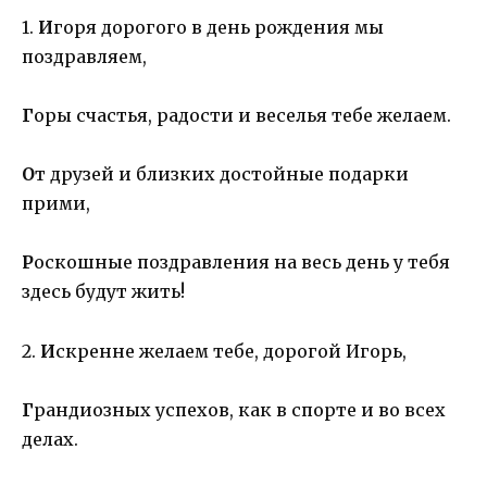
1.
И
горя дорогого в день рождения мы
поздравляем,
Г
оры счастья, радости и веселья тебе желаем.
О
т друзей и близких достойные подарки
прими,
Р
оскошные поздравления на весь день у тебя
здесь будут жить!
2.
И
скренне желаем тебе, дорогой Игорь,
Г
рандиозных успехов, как в спорте и во всех
делах.